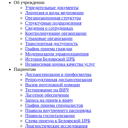
Об учреждении
Учредительные документы
Лицензия и виды медпомощи
Организационная структура
Структурные подразделения
Сведения о сотрудниках
Контролирующие организации
Страховые организации
Транспортная доступность
График приема граждан
Модернизация здравоохранения
История Белоярской ЦРБ
Независимая оценка качества услуг
Пациентам
Диспансеризация и профосмотры
Репродуктивная диспансеризация
Вызов неотложной помощи
Тестирование на ВИЧ
Льготное обеспечение
Запись на прием к врачу
График приема специалистов
Правила внутреннего распорядка
Правила госпитализации
Схема проезда к Белоярской ЦРБ
Диагностические исследования