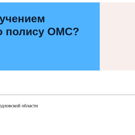
лучением
о полису ОМС?
рдловской области