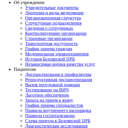
Об учреждении
Учредительные документы
Лицензия и виды медпомощи
Организационная структура
Структурные подразделения
Сведения о сотрудниках
Контролирующие организации
Страховые организации
Транспортная доступность
График приема граждан
Модернизация здравоохранения
История Белоярской ЦРБ
Независимая оценка качества услуг
Пациентам
Диспансеризация и профосмотры
Репродуктивная диспансеризация
Вызов неотложной помощи
Тестирование на ВИЧ
Льготное обеспечение
Запись на прием к врачу
График приема специалистов
Правила внутреннего распорядка
Правила госпитализации
Схема проезда к Белоярской ЦРБ
Диагностические исследования