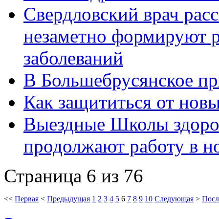
Свердловский врач расс
незаметно формируют р
заболеваний
В Большебрусянское пр
Как защититься от нов
Выездные Школы здоро
продолжают работу в н
Страница 6 из 76
<<
Первая
<
Предыдущая
1
2
3
4
5
6
7
8
9
10
Следующая
>
Посл