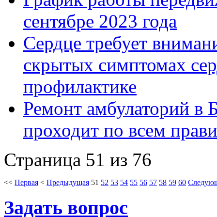
сентябре 2023 года
Сердце требует внимани
скрытых симптомах сер
профилактике
Ремонт амбулаторий в 
проходит по всем прав
Страница 51 из 76
<<
Первая
<
Предыдущая
51
52
53
54
55
56
57
58
59
60
Следую
Задать вопрос